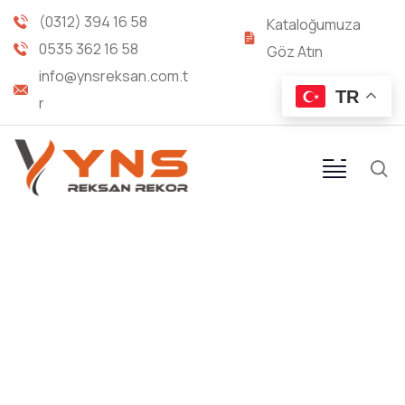
(0312) 394 16 58
Kataloğumuza
0535 362 16 58
Göz Atın
info@ynsreksan.com.t
TR
r
REKOR