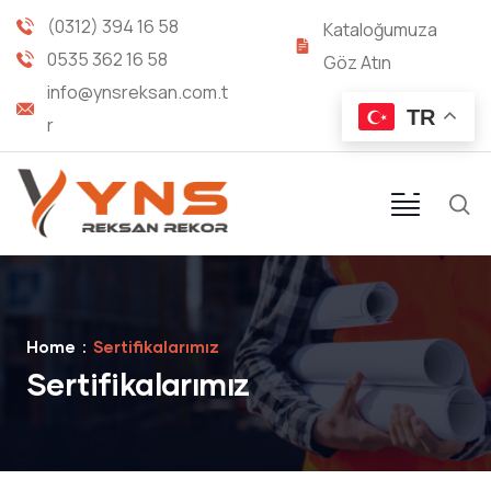
(0312) 394 16 58
Kataloğumuza
0535 362 16 58
Göz Atın
info@ynsreksan.com.t
TR
r
Home
Sertifikalarımız
Sertifikalarımız