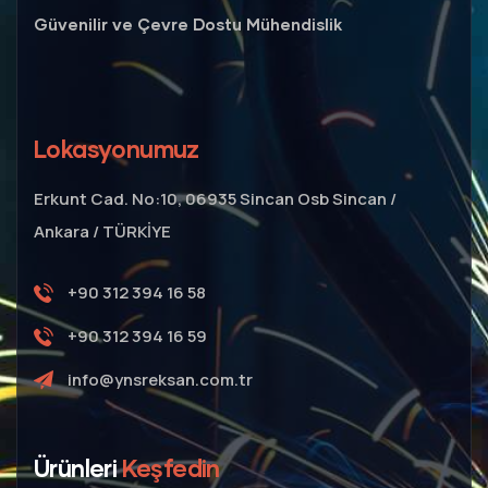
Güvenilir ve Çevre Dostu Mühendislik
Lokasyonumuz
Erkunt Cad. No:10, 06935 Sincan Osb Sincan /
Ankara / TÜRKİYE
+90 312 394 16 58
+90 312 394 16 59
info@ynsreksan.com.tr
Ürünleri
Keşfedin