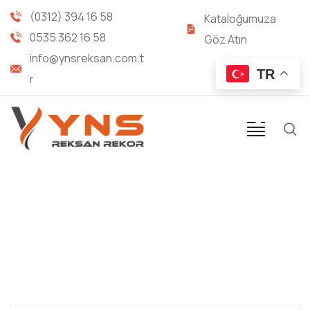
(0312) 394 16 58
Kataloğumuza
0535 362 16 58
Göz Atın
info@ynsreksan.com.t
TR
r
BUHAR HORTUM SOKETLERİ