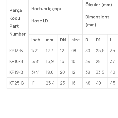
Ölçüler (mm)
Hortum iç çapı
Parça
Dimensions
Kodu
Hose I.D.
(mm)
Part
Number
Inch
mm
DN
size
D
D1
L
KP13-B
1/2″
12,7
12
08
30
25,5
35
KP16-B
5/8″
15,9
16
10
34
28
37
KP19-B
3/4″
19,0
20
12
38
33,5
40
KP25-B
1″
25,4
25
16
48
40
45