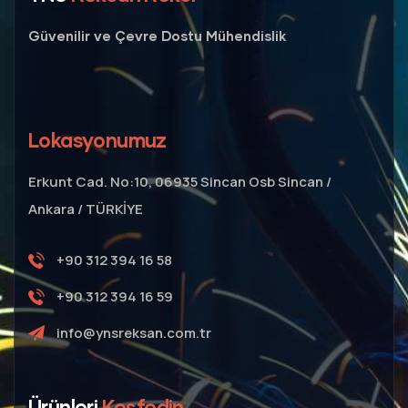
Güvenilir ve Çevre Dostu Mühendislik
Lokasyonumuz
Erkunt Cad. No:10, 06935 Sincan Osb Sincan /
Ankara / TÜRKİYE
+90 312 394 16 58
+90 312 394 16 59
info@ynsreksan.com.tr
Ürünleri
Keşfedin