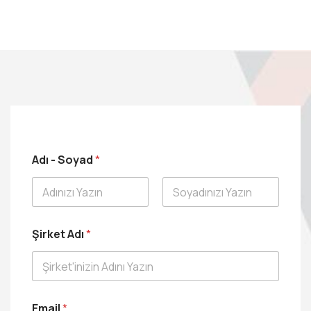
Adı - Soyad
*
Ad
Soyad
Şirket Adı
*
T
Email
*