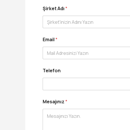
i
r
Şirket Adı
*
k
e
t
-
Email
*
Ş
i
r
k
e
t
Telefon
*
Mesajınız
*