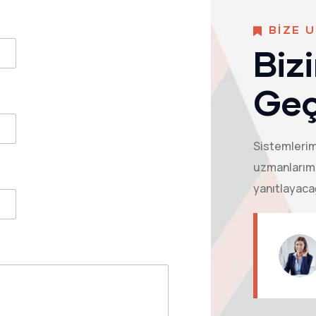
BİZE 
Biz
Geç
Sistemlerimi
uzmanlarımı
yanıtlayaca