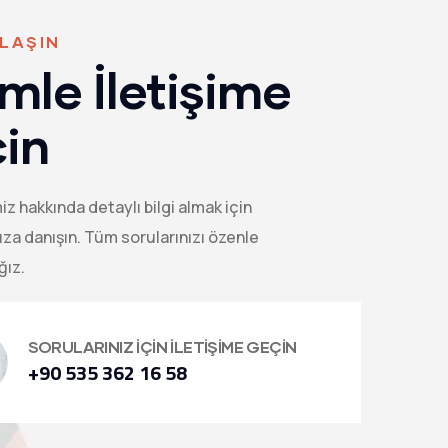
ULAŞIN
imle İletişime
in
z hakkında detaylı bilgi almak için
za danışın. Tüm sorularınızı özenle
ğız.
SORULARINIZ İÇİN İLETİŞİME GEÇİN
+90 535 362 16 58