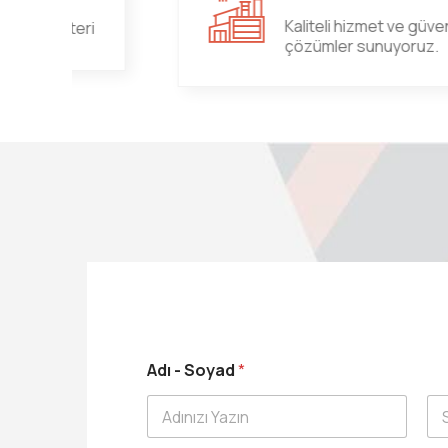
Kaliteli hizmet ve güvenilir
i
çözümler sunuyoruz.
-
Adı - Soyad
*
A
d
ı
Ş
Ad
So