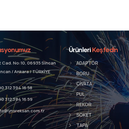
asyonumuz
Ürünleri
Keşfedin
t Cad. No:10, 06935 Sincan
ADAPTÖR
incan / Ankara / TÜRKİYE
BORU
CİVATA
0 312 394 16 58
PUL
90 312 394 16 59
REKOR
nfo@ynsreksan.com.tr
SOKET
TAPA