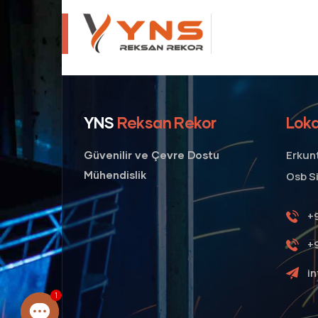
YNS
Reksan Rekor
Lok
Erkun
Güvenilir ve Çevre Dostu
Mühendislik
Osb S
+9
+
i
1