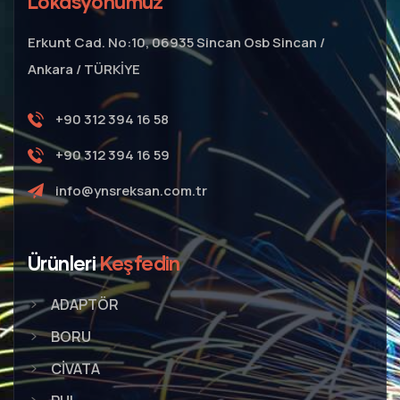
Lokasyonumuz
Erkunt Cad. No:10, 06935 Sincan Osb Sincan /
Ankara / TÜRKİYE
+90 312 394 16 58
+90 312 394 16 59
info@ynsreksan.com.tr
Ürünleri
Keşfedin
ADAPTÖR
BORU
CİVATA