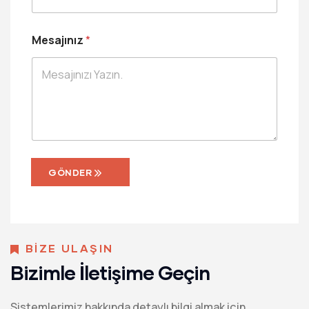
e
-
f
o
n
Mesajınız
*
M
e
s
a
j
ı
n
ı
z
GÖNDER
BİZE ULAŞIN
Bizimle İletişime Geçin
Sistemlerimiz hakkında detaylı bilgi almak için