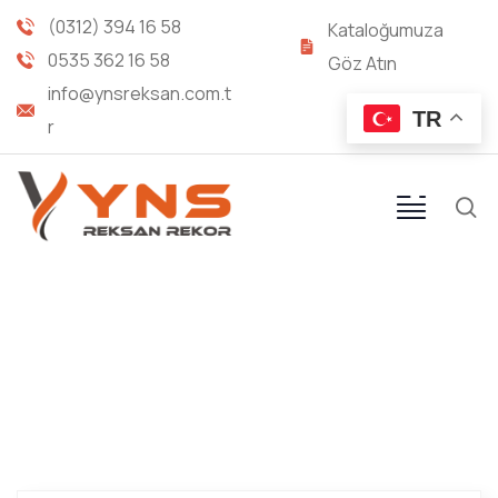
(0312) 394 16 58
Kataloğumuza
0535 362 16 58
Göz Atın
info@ynsreksan.com.t
TR
r
R9 SOYMALI TİP SOKETLER