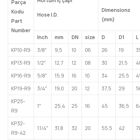
Hortum iç çapı
Parça
Dimensions
Kodu
Hose I.D.
(mm)
Part
Number
Inch
mm
DN
size
D
D1
L
KP10-R9
3/8″
9,5
10
06
26
19
3
KP13-R9
1/2″
12,7
12
08
30
21,5
4
KP16-R9
5/8″
15,9
16
10
34
25,5
4
KP19-R9
3/4″
19,0
20
12
37,5
29
5
KP25-
1″
25,4
25
16
45
36,5
6
R9
KP32-
1.1/4″
31,8
32
20
55,5
42
7
R9-42