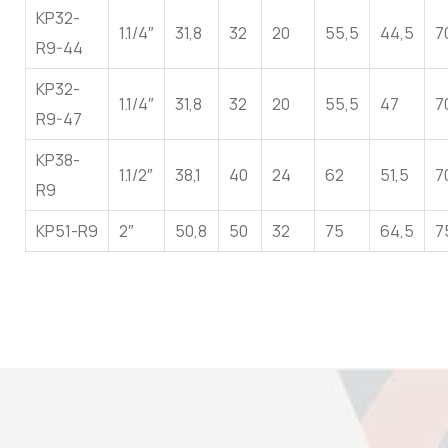
KP32-
1.1/4″
31,8
32
20
55,5
44,5
7
R9-44
KP32-
1.1/4″
31,8
32
20
55,5
47
7
R9-47
KP38-
1.1/2″
38,1
40
24
62
51,5
7
R9
KP51-R9
2″
50,8
50
32
75
64,5
7