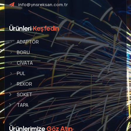
info@ynsreksan.com.tr
Ürünleri
Keşfedin
ADAPTÖR
BORU
CİVATA
PUL
REKOR
SOKET
TAPA
Ürünlerimize
Göz Atın