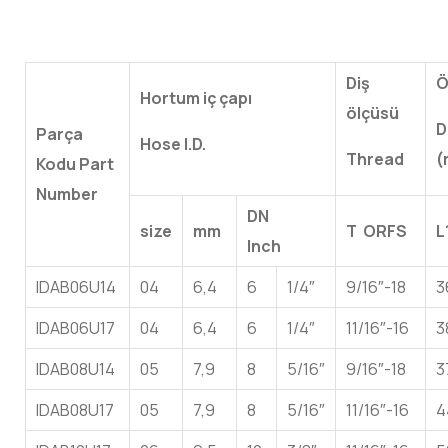
Diş
Ö
Hortum iç çapı
ölçüsü
D
Parça
Hose I.D.
Thread
(
Kodu Part
Number
DN
size
mm
T ORFS
L
Inch
IDAB06U14
04
6,4
6
1/4″
9/16″-18
3
IDAB06U17
04
6,4
6
1/4″
11/16″-16
3
IDAB08U14
05
7,9
8
5/16″
9/16″-18
3
IDAB08U17
05
7,9
8
5/16″
11/16″-16
4