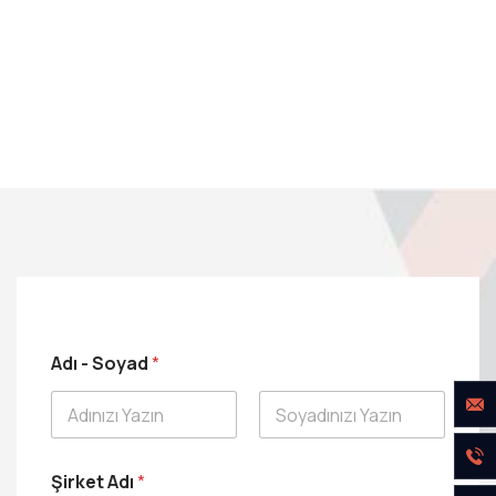
T
Adı - Soyad
*
e
l
e
f
Ad
Soyad
o
n
Şirket Adı
*
-