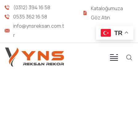
(0312) 394 16 58
Kataloğumuza
0535 362 16 58
Göz Atın
info@ynsreksan.com.t
TR
r
ORFS (DÜZ ALINLI) 45°
HORTUM REKORU