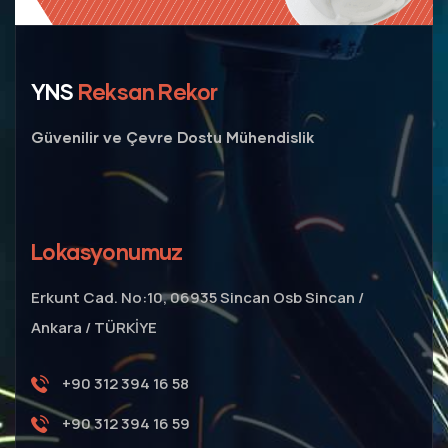
YNS
Reksan Rekor
Güvenilir ve Çevre Dostu Mühendislik
Lokasyonumuz
Erkunt Cad. No:10, 06935 Sincan Osb Sincan /
Ankara / TÜRKİYE
+90 312 394 16 58
+90 312 394 16 59