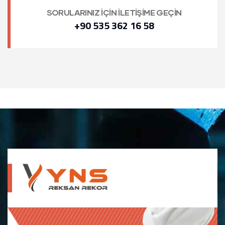
SORULARINIZ İÇİN İLETİŞİME GEÇİN
+90 535 362 16 58