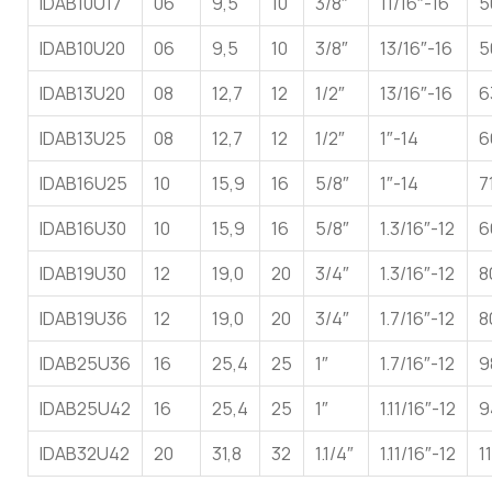
IDAB10U17
06
9,5
10
3/8″
11/16″-16
5
IDAB10U20
06
9,5
10
3/8″
13/16″-16
5
IDAB13U20
08
12,7
12
1/2″
13/16″-16
6
IDAB13U25
08
12,7
12
1/2″
1″-14
6
IDAB16U25
10
15,9
16
5/8″
1″-14
7
IDAB16U30
10
15,9
16
5/8″
1.3/16″-12
6
IDAB19U30
12
19,0
20
3/4″
1.3/16″-12
8
IDAB19U36
12
19,0
20
3/4″
1.7/16″-12
8
IDAB25U36
16
25,4
25
1″
1.7/16″-12
9
IDAB25U42
16
25,4
25
1″
1.11/16″-12
9
IDAB32U42
20
31,8
32
1.1/4″
1.11/16″-12
1