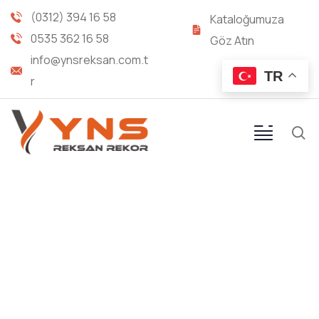
(0312) 394 16 58
Kataloğumuza
0535 362 16 58
Göz Atın
info@ynsreksan.com.t
TR
r
FLANŞLI (3000 SERİ) DÜZ
HORTUM REKORU