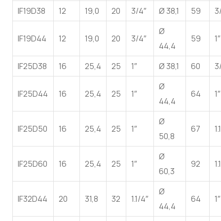
IF19D38
12
19,0
20
3/4″
Ø 38,1
59
3
Ø
IF19D44
12
19,0
20
3/4″
59
1″
44,4
IF25D38
16
25,4
25
1″
Ø 38,1
60
3
Ø
IF25D44
16
25,4
25
1″
64
1″
44,4
Ø
IF25D50
16
25,4
25
1″
67
1.
50,8
Ø
IF25D60
16
25,4
25
1″
92
1.
60,3
Ø
IF32D44
20
31,8
32
1.1/4″
64
1″
44,4