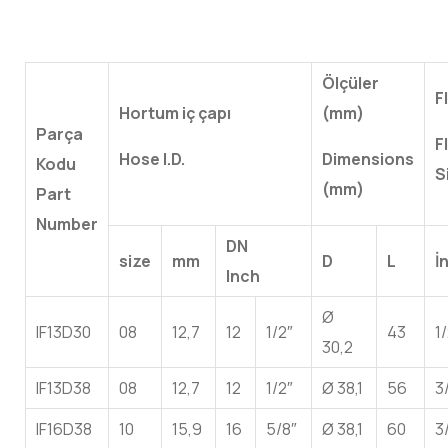
Ölçüler
F
Hortum
iç
çapı
(mm)
Parça
F
Hose I.D.
Dimensions
Kodu
S
(mm)
Part
Number
DN
size
mm
D
L
İ
Inch
Ø
IF13D30
08
12,7
12
1/2″
43
1
30,2
IF13D38
08
12,7
12
1/2″
Ø 38,1
56
3
IF16D38
10
15,9
16
5/8″
Ø 38,1
60
3