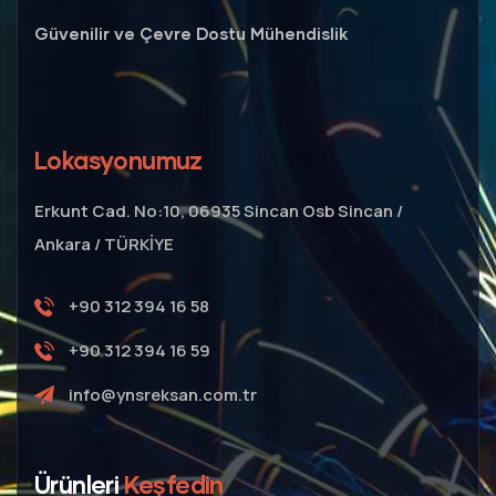
Güvenilir ve Çevre Dostu Mühendislik
Lokasyonumuz
Erkunt Cad. No:10, 06935 Sincan Osb Sincan /
Ankara / TÜRKİYE
+90 312 394 16 58
+90 312 394 16 59
info@ynsreksan.com.tr
Ürünleri
Keşfedin