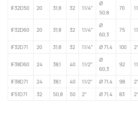
Ø
IF32D50
20
31,8
32
1.1/4″
70
1.
50,8
Ø
IF32D60
20
31,8
32
1.1/4″
75
1.
60,3
IF32D71
20
31,8
32
1.1/4″
Ø 71,4
100
2
Ø
IF38D60
24
38,1
40
1.1/2″
92
1.
60,3
IF38D71
24
38,1
40
1.1/2″
Ø 71,4
98
2
IF51D71
32
50,8
50
2″
Ø 71,4
83
2