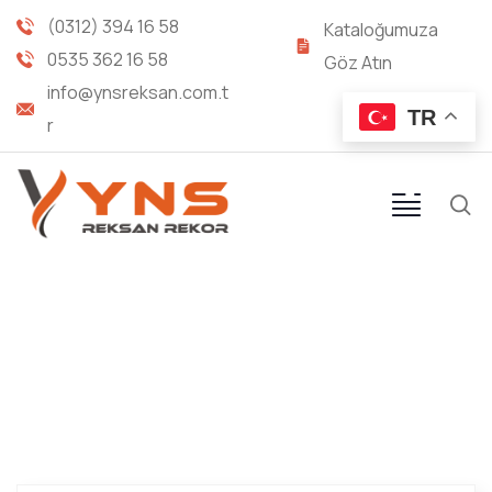
(0312) 394 16 58
Kataloğumuza
0535 362 16 58
Göz Atın
info@ynsreksan.com.t
TR
r
UNF KAYNAK NİPELİ