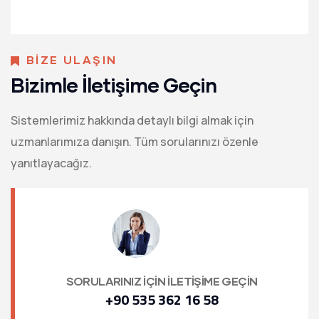
ı
o
z
n
A
d
BİZE ULAŞIN
ı
Bizimle İletişime Geçin
Sistemlerimiz hakkında detaylı bilgi almak için
uzmanlarımıza danışın. Tüm sorularınızı özenle
yanıtlayacağız.
SORULARINIZ İÇİN İLETİŞİME GEÇİN
+90 535 362 16 58