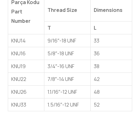
Parça Kodu
Thread Size
Dimensions
Part
Number
T
L
KNU14
9/16″-18 UNF
33
KNU16
5/8″-18 UNF
36
KNU19
3/4″-16 UNF
38
KNU22
7/8″-14 UNF
42
KNU26
1.1/16″-12 UNF
48
KNU33
1.5/16″-12 UNF
52