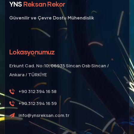
YNS
Reksan Rekor
Güvenilir ve Çevre Dostu Mühendislik
Lokasyonumuz
Erkunt Cad. No:10, 06935 Sincan Osb Sincan /
Ankara / TÜRKİYE
+90 312 394 16 58
+90 312 394 16 59
info@ynsreksan.com.tr