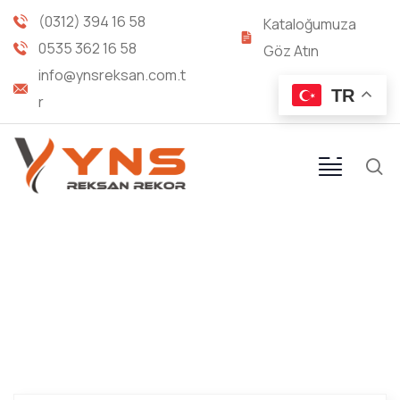
(0312) 394 16 58
Kataloğumuza
0535 362 16 58
Göz Atın
info@ynsreksan.com.t
TR
r
METRİK - UNF NİPEL