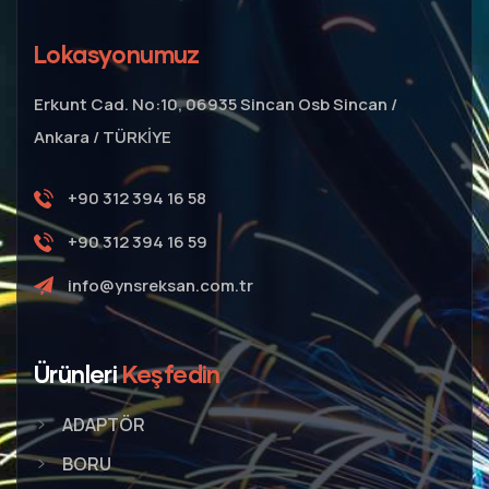
Lokasyonumuz
Erkunt Cad. No:10, 06935 Sincan Osb Sincan /
Ankara / TÜRKİYE
+90 312 394 16 58
+90 312 394 16 59
info@ynsreksan.com.tr
Ürünleri
Keşfedin
ADAPTÖR
BORU