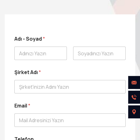
Adı - Soyad
*
Ad
Soyad
Şirket Adı
*
Email
*
S
S
Telefon