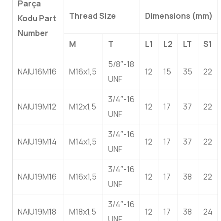
Parça
Thread Size
Dimensions (mm)
Kodu Part
Number
M
T
L1
L2
LT
S1
5/8″-18
NAIU16M16
M16x1,5
12
15
35
22
UNF
3/4″-16
NAIU19M12
M12x1,5
12
17
37
22
UNF
3/4″-16
NAIU19M14
M14x1,5
12
17
37
22
UNF
3/4″-16
NAIU19M16
M16x1,5
12
17
38
22
UNF
3/4″-16
NAIU19M18
M18x1,5
12
17
38
24
UNF