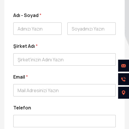
Adı - Soyad
*
Ad
Soyad
Şirket Adı
*
S
Email
*
o
y
a
d
A
d
Telefon
ı
M
e
s