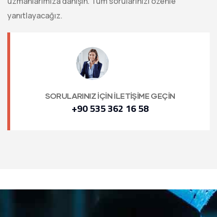
uzmanlarımıza danışın. Tüm sorularınızı özenle
yanıtlayacağız.
SORULARINIZ İÇİN İLETİŞİME GEÇİN
+90 535 362 16 58