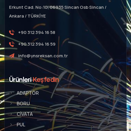
Erkunt Cad. No:10, 06935 Sincan Osb Sincan /
Ankara / TÜRKİYE
+90 312 394 16 58
+90 312 394 16 59
info@ynsreksan.com.tr
Ürünleri
Keşfedin
ADAPTÖR
BORU
CİVATA
PUL