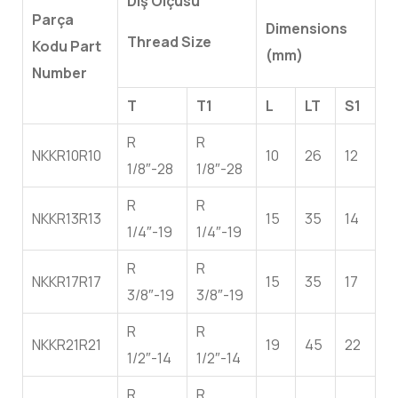
Diş Ölçüsü
Parça
Dimensions
Thread Size
Kodu Part
(mm)
Number
T
T1
L
LT
S1
R
R
NKKR10R10
10
26
12
1/8″-28
1/8″-28
R
R
NKKR13R13
15
35
14
1/4″-19
1/4″-19
R
R
NKKR17R17
15
35
17
3/8″-19
3/8″-19
R
R
NKKR21R21
19
45
22
1/2″-14
1/2″-14
R
R