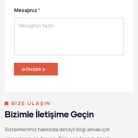
a
Ş
j
Mesajınız
*
i
ı
r
n
k
ı
e
z
t
*
A
d
ı
GÖNDER
BİZE ULAŞIN
Bizimle İletişime Geçin
Sistemlerimiz hakkında detaylı bilgi almak için