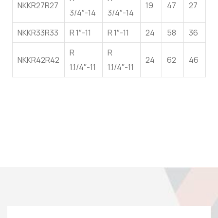
NKKR27R27
19
47
27
3/4″-14
3/4″-14
NKKR33R33
R 1″-11
R 1″-11
24
58
36
R
R
NKKR42R42
24
62
46
1.1/4″-11
1.1/4″-11