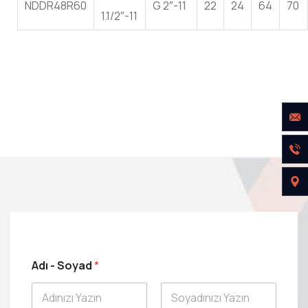
NDDR48R60
G 2″-11
22
24
64
70
1.1/2″-11
Adı - Soyad
*