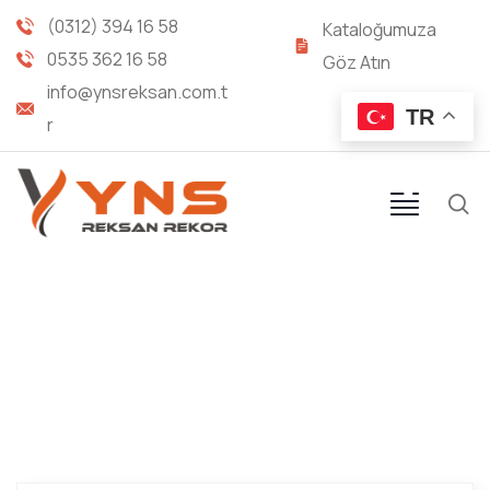
(0312) 394 16 58
Kataloğumuza
0535 362 16 58
Göz Atın
info@ynsreksan.com.t
TR
r
BSP - BSP ORANTILI NİPEL