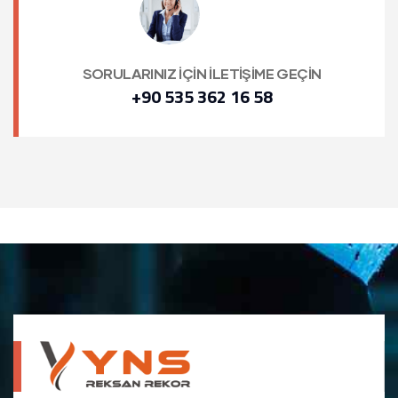
SORULARINIZ İÇİN İLETİŞİME GEÇİN
+90 535 362 16 58