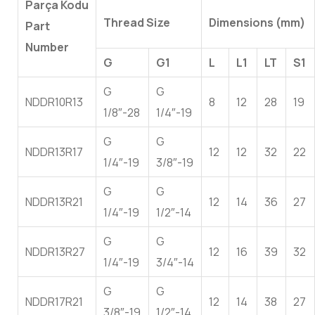
Parça Kodu
Thread Size
Dimensions (mm)
Part
Number
G
G1
L
L1
LT
S1
G
G
NDDR10R13
8
12
28
19
1/8″-28
1/4″-19
G
G
NDDR13R17
12
12
32
22
1/4″-19
3/8″-19
G
G
NDDR13R21
12
14
36
27
1/4″-19
1/2″-14
G
G
NDDR13R27
12
16
39
32
1/4″-19
3/4″-14
G
G
NDDR17R21
12
14
38
27
3/8″-19
1/2″-14