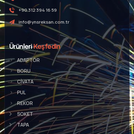
+90 312 394 16 59
info@ynsreksan.com.tr
Ürünleri
Keşfedin
ADAPTÖR
BORU
CİVATA
PUL
REKOR
SOKET
TAPA